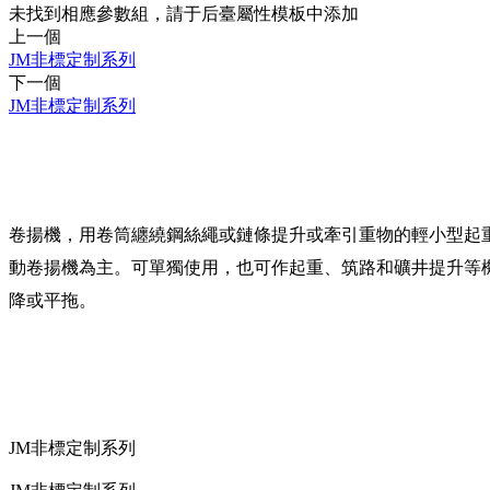
未找到相應參數組，請于后臺屬性模板中添加
上一個
JM非標定制系列
下一個
JM非標定制系列
卷揚機，用卷筒纏繞鋼絲繩或鏈條提升或牽引重物的輕小型起
動卷揚機為主。可單獨使用，也可作起重、筑路和礦井提升等
降或平拖。
JM非標定制系列