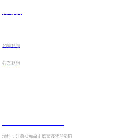
新聞資訊
如龍動態
行業動態
聯系我們
17778765595
地址：江蘇省如皋市磨頭經濟開發區